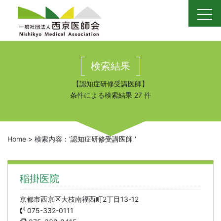
Skip
to
content
検索結果
【
認知症研修受講医師
】
条件による検索結果 27 件
Home
>
検索内容：'認知症研修受講医師 '
稲掛医院
京都市西京区大枝南福西町2丁目13-12
075-332-0111