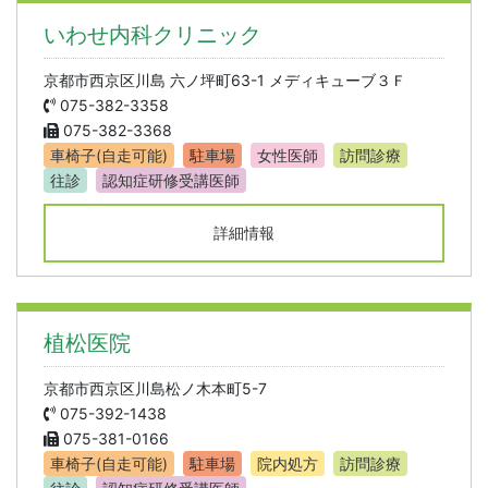
いわせ内科クリニック
京都市西京区川島 六ノ坪町63-1 メディキューブ３Ｆ
075-382-3358
075-382-3368
車椅子(自走可能)
駐車場
女性医師
訪問診療
往診
認知症研修受講医師
詳細情報
植松医院
京都市西京区川島松ノ木本町5-7
075-392-1438
075-381-0166
車椅子(自走可能)
駐車場
院内処方
訪問診療