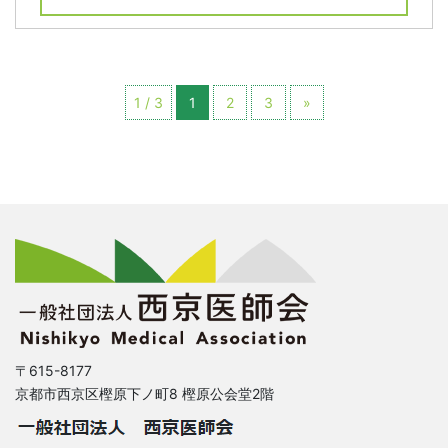
1 / 3
1
2
3
»
〒615-8177
京都市西京区樫原下ノ町8 樫原公会堂2階