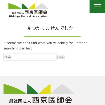
Skip
to
content
見つかりませんでした。
It seems we can’t find what you’re looking for. Perhaps
searching can help.
検
索: