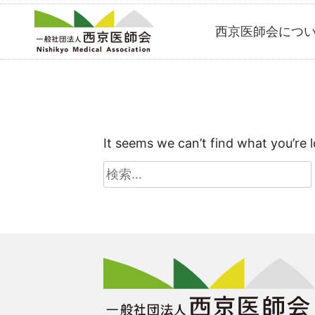
Skip
西京医師会につ
to
content
It seems we can’t find what you’re 
検
索: