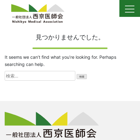
Skip
to
content
見つかりませんでした。
It seems we can’t find what you’re looking for. Perhaps
searching can help.
検
索: