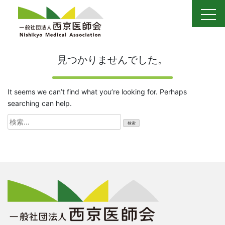
Skip
to
content
見つかりませんでした。
It seems we can’t find what you’re looking for. Perhaps
searching can help.
検
索: