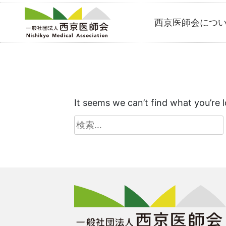
Skip
西京医師会につ
to
content
It seems we can’t find what you’re 
検
索: