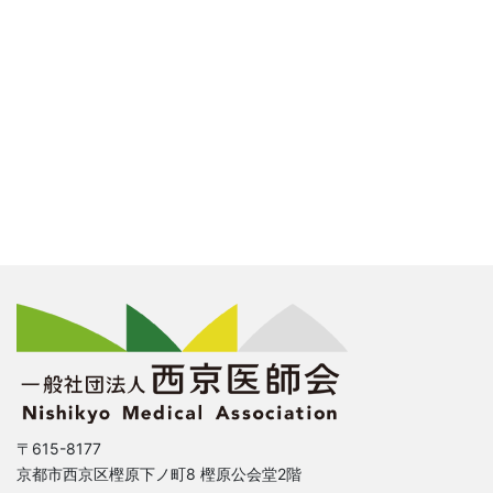
〒615-8177
京都市西京区樫原下ノ町8 樫原公会堂2階