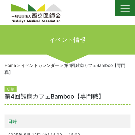
Skip
to
content
イベント情報
Home
>
イベントカレンダー
>
第4回難病カフェBamboo【専門
職】
研修
第4回難病カフェBamboo【専門職】
日時
2025年 8月 13日 (水) 14:00 ～ 16:00