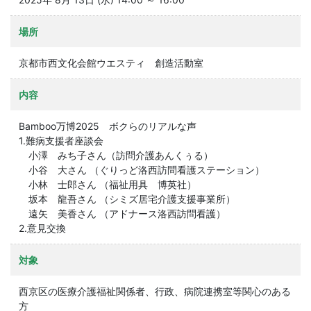
場所
京都市西文化会館ウエスティ 創造活動室
内容
Bamboo万博2025 ボクらのリアルな声
1.難病支援者座談会
小澤 みち子さん（訪問介護あんくぅる）
小谷 大さん （ぐりっど洛西訪問看護ステーション）
小林 士郎さん （福祉用具 博英社）
坂本 龍吾さん （シミズ居宅介護支援事業所）
遠矢 美香さん （アドナース洛西訪問看護）
2.意見交換
対象
西京区の医療介護福祉関係者、行政、病院連携室等関心のある
方