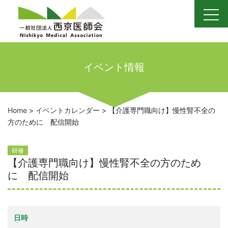
Skip
to
content
イベント情報
Home
>
イベントカレンダー
>
【介護専門職向け】慢性腎不全の
方のために 配信開始
研修
【介護専門職向け】慢性腎不全の方のため
に 配信開始
日時