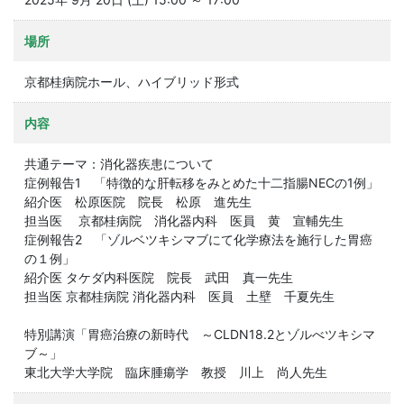
場所
京都桂病院ホール、ハイブリッド形式
内容
共通テーマ：消化器疾患について
症例報告1 「特徴的な肝転移をみとめた十二指腸NECの1例」
紹介医 松原医院 院長 松原 進先生
担当医 京都桂病院 消化器内科 医員 黄 宣輔先生
症例報告2 「ゾルベツキシマブにて化学療法を施行した胃癌
の１例」
紹介医 タケダ内科医院 院長 武田 真一先生
担当医 京都桂病院 消化器内科 医員 土壁 千夏先生
特別講演「胃癌治療の新時代 ～CLDN18.2とゾルべツキシマ
ブ～」
東北大学大学院 臨床腫瘍学 教授 川上 尚人先生