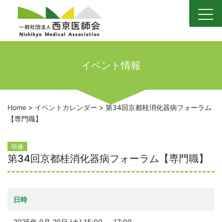
Skip
to
content
イベント情報
Home
>
イベントカレンダー
>
第34回京都桂消化器病フォーラム
【専門職】
研修
第34回京都桂消化器病フォーラム【専門職】
日時
2025年 9月 20日 (土) 15:00 ～ 17:00