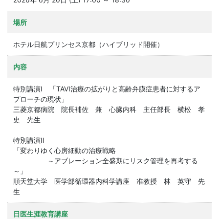
場所
ホテル日航プリンセス京都（ハイブリッド開催）
内容
特別講演Ⅰ 「TAVI治療の拡がりと高齢弁膜症患者に対するア
プローチの現状」
三菱京都病院 院長補佐 兼 心臓内科 主任部長 横松 孝
史 先生
特別講演Ⅱ
「変わりゆく心房細動の治療戦略
～アブレーション全盛期にリスク管理を再考する
～」
順天堂大学 医学部循環器内科学講座 准教授 林 英守 先
生
日医生涯教育講座