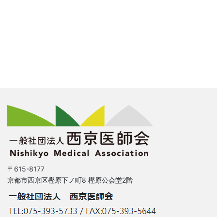
〒615-8177
京都市西京区樫原下ノ町8 樫原公会堂2階