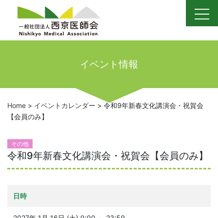
Skip
to
content
イベント情報
Home
>
イベントカレンダー
>
令和9年新春文化講演会・祝賀会
【会員のみ】
その他
令和9年新春文化講演会・祝賀会【会員のみ】
日時
2027年 1月 16日 (土) 0:00 ～ 23:59