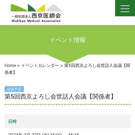
Skip
to
content
イベント情報
Home
>
イベントカレンダー
>
第5回西京よろし会世話人会議【関
係者】
会議予定
第5回西京よろし会世話人会議【関係者】
日時
2023年 2月 22日 (水) 15:00 ～ 15:15