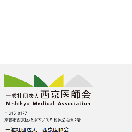
〒615-8177
京都市西京区樫原下ノ町8 樫原公会堂2階