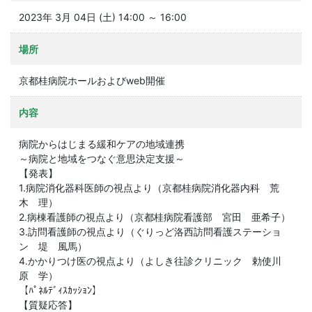
2023年 3月 04日 (土) 14:00 ～ 16:00
場所
京都桂病院ホールおよびweb開催
内容
病院からはじまる緩和ケアの地域連携
～病院と地域をつなぐ意思決定支援～
【発表】
1.病院消化器科医師の視点より（京都桂病院消化器内科 荒
木 理）
2.病棟看護師の視点より（京都桂病院看護部 宮田 亜希子）
3.訪問看護師の視点より（ぐりっど洛西訪問看護ステーショ
ン 堤 風馬）
4.かかりつけ医の視点より（よしき往診クリニック 勅使川
原 学）
【ﾊﾟﾈﾙﾃﾞｨｽｶｯｼｮﾝ】
【質疑応答】