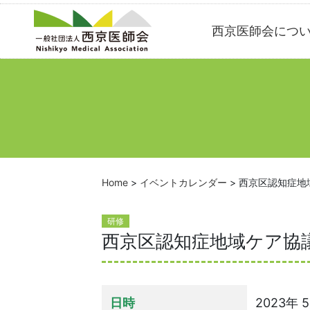
Skip
西京医師会につ
to
content
Home
>
イベントカレンダー
>
西京区認知症地
研修
西京区認知症地域ケア協
日時
2023年 5