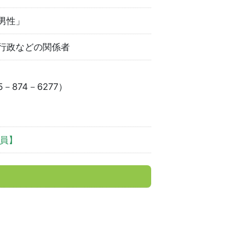
男性」
行政などの関係者
874－6277）
員】