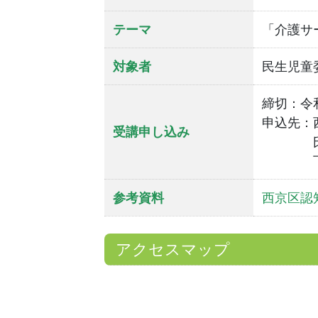
テーマ
「介護サ
対象者
民生児童
締切：令
申込先：西
受講申し込み
氏名、
下記の
参考資料
西京区認
アクセスマップ