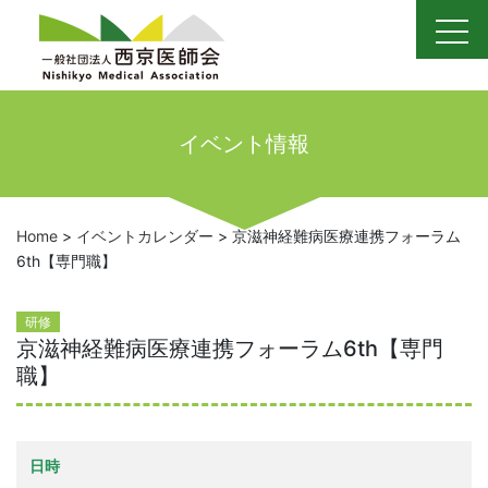
Skip
to
content
イベント情報
Home
>
イベントカレンダー
>
京滋神経難病医療連携フォーラム
6th【専門職】
研修
京滋神経難病医療連携フォーラム6th【専門
職】
日時