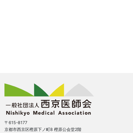
〒615-8177
京都市西京区樫原下ノ町8 樫原公会堂2階