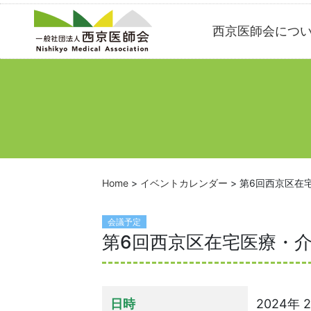
Skip
西京医師会につ
to
content
Home
>
イベントカレンダー
>
第6回西京区在
会議予定
第6回西京区在宅医療・
日時
2024年 2