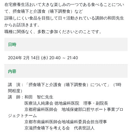
在宅療養生活おいて大きな楽しみの一つである食べることについ
て、摂食嚥下と介護食（嚥下調整食）など
誤嚥しにくい食品を目指して日々活動されている講師の和田先生
からお話頂きます。
職種に関係なく、多数ご参加くださいとのことです。
日時
2024年 2月 14日 (水) 20:40 ～ 21:40
内容
講 演：「摂食嚥下と介護食（嚥下調整食）について」（1時
間程度）
講 師：和田 智仁先生
医療法人純康会 徳地歯科医院 理事・副院長
京都府歯科医師会 地域保健部口腔サポート事業プロ
ジェクトチーム
京都市南歯科医師会地域歯科委員会担当理事
京滋摂食嚥下を考える会 代表世話人