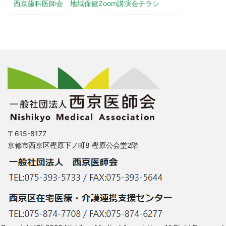
西京歯科医師会 地域保健Zoom講演会チラシ
〒615-8177
京都市西京区樫原下ノ町8 樫原公会堂2階