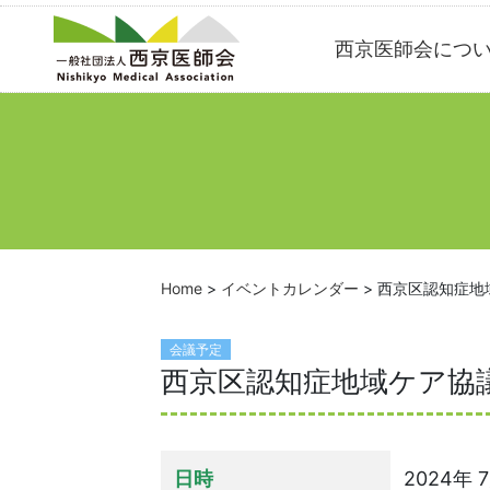
Skip
西京医師会につ
to
content
Home
>
イベントカレンダー
>
西京区認知症地
会議予定
西京区認知症地域ケア協
日時
2024年 7