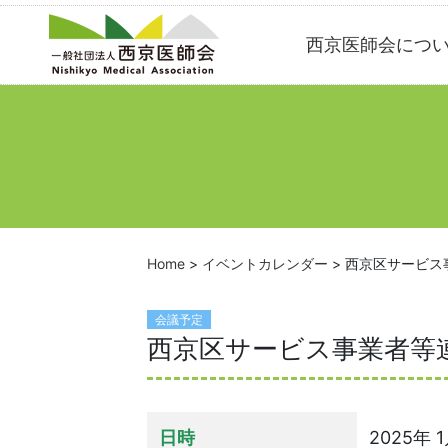
Skip
西京医師会につ
to
content
Home
>
イベントカレンダー
>
西京区サービス
会議予定
西京区サービス事業者等
日時
2025年 1