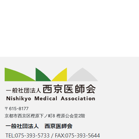
〒615-8177
京都市西京区樫原下ノ町8 樫原公会堂2階