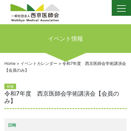
Skip
to
content
イベント情報
Home
>
イベントカレンダー
>
令和7年度 西京医師会学術講演会
【会員のみ】
研修
令和7年度 西京医師会学術講演会【会員の
み】
日時