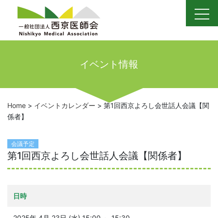
Skip
to
content
イベント情報
Home
>
イベントカレンダー
>
第1回西京よろし会世話人会議【関
係者】
会議予定
第1回西京よろし会世話人会議【関係者】
日時
2025年 4月 23日 (水) 15:00 ～ 15:30