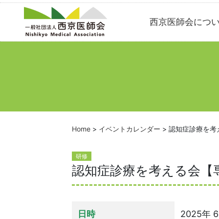
Skip
西京医師会につ
to
content
Home
>
イベントカレンダー
>
認知症診療を考
研修
認知症診療を考える会【
日時
2025年 6