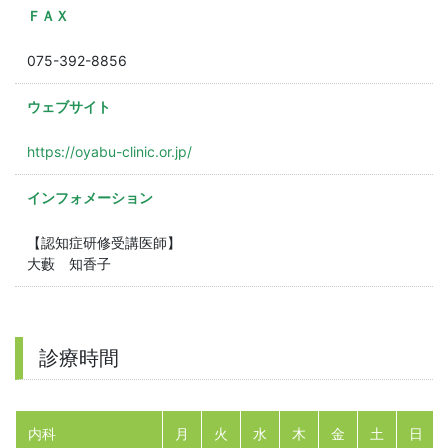
ＦＡＸ
075-392-8856
ウェブサイト
https://oyabu-clinic.or.jp/
インフォメーション
【認知症研修受講医師】
大藪 知香子
診療時間
内科
月
火
水
木
金
土
日