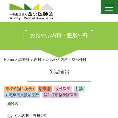
Skip
to
content
おおやぶ内科・整形外科
Home
>
診療科
>
内科
>
おおやぶ内科・整形外科
医院情報
車椅子(補助必要)
駐車場
女性医師
往診
在宅療養支援診療所
認知症研修受講医師
施設名
おおやぶ内科・整形外科