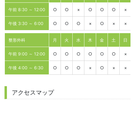
午前 8:30 ～ 12:00
○
○
×
○
○
○
×
午後 3:30 ～ 6:00
○
○
○
×
○
×
×
整形外科
月
火
水
木
金
土
日
午前 9:00 ～ 12:00
○
○
○
○
○
○
×
午後 4:00 ～ 6:30
○
○
○
×
○
×
×
アクセスマップ