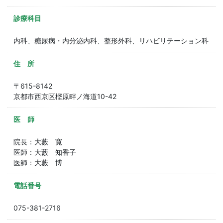
診療科目
内科、糖尿病・内分泌内科、整形外科、リハビリテーション科
住 所
〒615-8142
京都市西京区樫原畔ノ海道10-42
医 師
院長：大藪 寛
医師：大藪 知香子
医師：大藪 博
電話番号
075-381-2716