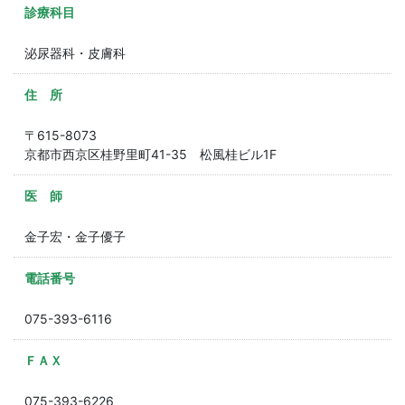
診療科目
泌尿器科・皮膚科
住 所
〒615-8073
京都市西京区桂野里町41-35 松風桂ビル1F
医 師
金子宏・金子優子
電話番号
075-393-6116
ＦＡＸ
075-393-6226