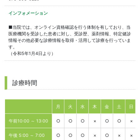
インフォメーション
■当院では、オンライン資格確認を行う体制を有しており、当
医療機関を受診した患者に対し、受診歴、薬剤情報、特定健診
情報その他必要な診療情報を取得・活用して診療を行っていま
す。
（令和5年1月4日より）
診療時間
月
火
水
木
金
土
日
午前10:00 ～ 13:00
○
○
○
×
○
○
×
午後 5:00 ～ 7:00
○
○
○
×
○
×
×