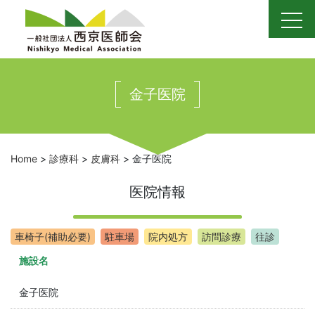
Skip
to
content
金子医院
Home
>
診療科
>
皮膚科
>
金子医院
医院情報
車椅子(補助必要)
駐車場
院内処方
訪問診療
往診
施設名
金子医院