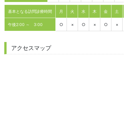
基本となる訪問診療時間
月
火
水
木
金
土
午後2:00 ～ 3:00
○
×
○
×
○
×
アクセスマップ