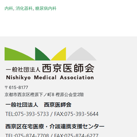
内科
,
消化器科
,
糖尿病内科
〒615-8177
京都市西京区樫原下ノ町8 樫原公会堂2階