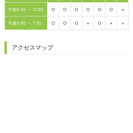
午前9:00 ～ 12:00
○
○
○
○
○
○
×
午後5:00 ～ 7:30
○
○
○
×
○
×
×
アクセスマップ