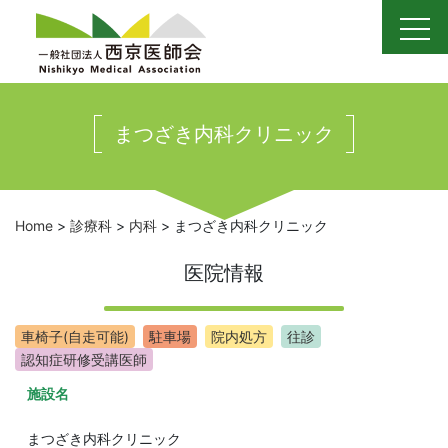
Skip
to
content
まつざき内科クリニック
Home
>
診療科
>
内科
>
まつざき内科クリニック
医院情報
車椅子(自走可能)
駐車場
院内処方
往診
認知症研修受講医師
施設名
まつざき内科クリニック