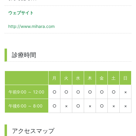
ウェブサイト
http://www.mihara.com
診療時間
月
火
水
木
金
土
日
午前9:00 ～ 12:00
○
○
○
○
○
○
×
午後6:00 ～ 8:00
○
×
○
×
○
×
×
アクセスマップ