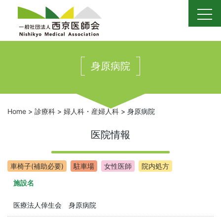
Skip
to
content
身原病院
Home
>
診療科
>
婦人科・産婦人科
>
身原病院
医院情報
車椅子(補助必要)
駐車場
女性医師
院内処方
施設名
医療法人倖生会 身原病院