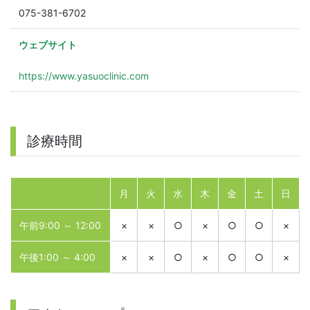
075-381-6702
ウェブサイト
https://www.yasuoclinic.com
診療時間
月
火
水
木
金
土
日
午前9:00 ～ 12:00
×
×
○
×
○
○
×
午後1:00 ～ 4:00
×
×
○
×
○
○
×