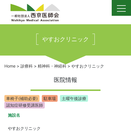
Skip
to
content
やすおクリニック
Home
>
診療科
>
精神科・神経科
>
やすおクリニック
医院情報
車椅子(補助必要)
駐車場
土曜午後診療
認知症研修受講医師
施設名
やすおクリニック