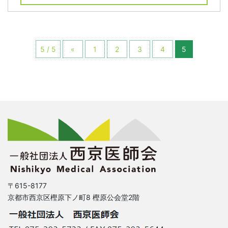
5 / 5
«
1
2
3
4
5
〒615-8177
京都市西京区樫原下ノ町8 樫原公会堂2階