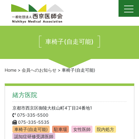
Skip
to
content
車椅子(自走可能)
Home
>
会員へのお知らせ
>
車椅子(自走可能)
緒方医院
京都市西京区御陵大枝山町4丁目24番地1
075-335-5500
075-335-5535
車椅子(自走可能)
駐車場
女性医師
院内処方
認知症研修受講医師