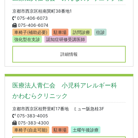
京都市西京区桂南巽町38番地1
075-406-6073
075-406-6074
車椅子(補助必要)
駐車場
訪問診療
往診
強化型在支診
認知症研修受講医師
詳細情報
医療法人青仁会 小児科アレルギー科
かわむらクリニック
京都市西京区桂野里町17番地 ミュー阪急桂3F
075-383-4005
075-383-4300
車椅子(自走可能)
駐車場
土曜午後診療