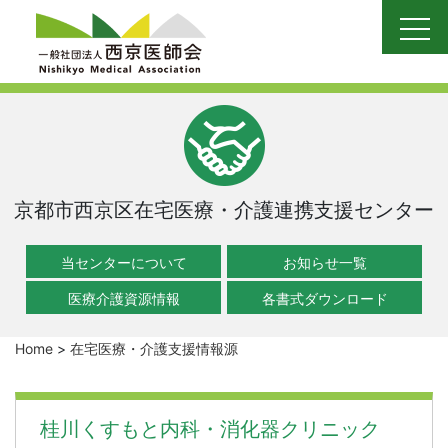
Skip
to
content
京都市西京区在宅医療・介護連携支援センター
当センターについて
お知らせ一覧
医療介護資源情報
各書式ダウンロード
Home
>
在宅医療・介護支援情報源
桂川くすもと内科・消化器クリニック