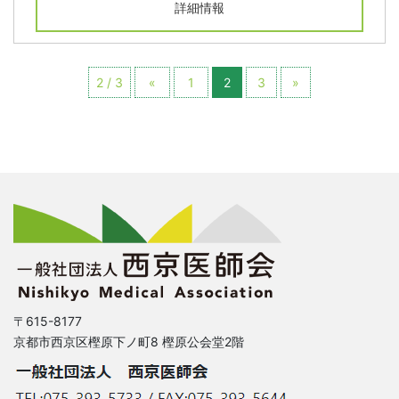
詳細情報
2 / 3
«
1
2
3
»
〒615-8177
京都市西京区樫原下ノ町8 樫原公会堂2階