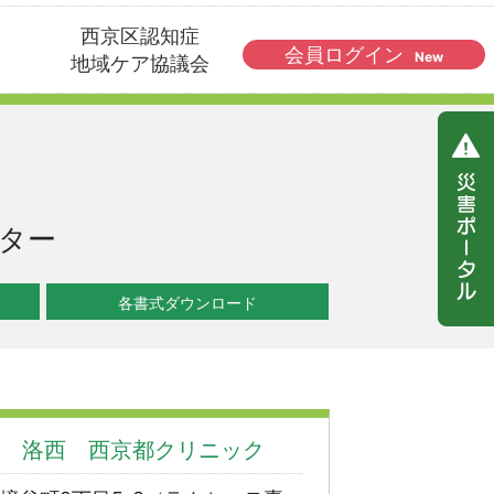
西京区認知症
会員ログイン
New
地域ケア協議会
ター
各書式ダウンロード
 洛西 西京都クリニック