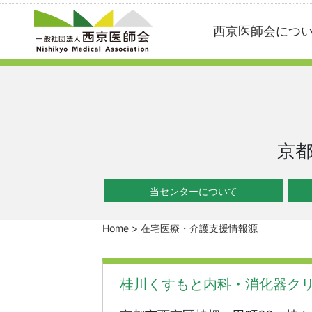
Skip
西京医師会につ
to
content
京
当センターについて
Home
>
在宅医療・介護支援情報源
桂川くすもと内科・消化器ク