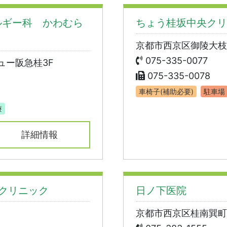
ルギー科 かわむら
ちょう桂坂中央クリ
京都市西京区御陵大枝山
075-335-0077
ュー阪急桂3F
075-335-0078
車椅子(補助必要)
駐車場
療
詳細情報
ズクリニック
日ノ下医院
京都市西京区桂南巽町9