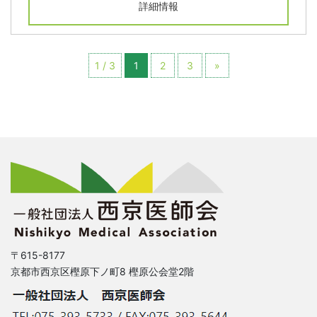
詳細情報
1 / 3
1
2
3
»
〒615-8177
京都市西京区樫原下ノ町8 樫原公会堂2階