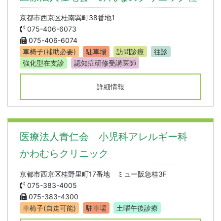
京都市西京区桂南巽町38番地1
075-406-6073
075-406-6074
車椅子(補助必要)
駐車場
訪問診療
往診
強化型在支診
認知症研修受講医師
詳細情報
医療法人青仁会 小児科アレルギー科
かわむらクリニック
京都市西京区桂野里町17番地 ミュー阪急桂3F
075-383-4005
075-383-4300
車椅子(自走可能)
駐車場
土曜午後診療