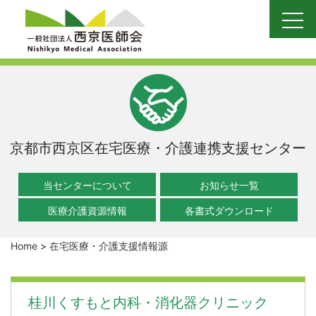
Skip
to
content
京都市西京区在宅医療・介護連携支援センター
当センターについて
お知らせ一覧
医療介護資源情報
各書式ダウンロード
Home
>
在宅医療・介護支援情報源
桂川くすもと内科・消化器クリニック