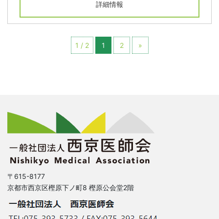
詳細情報
1 / 2
1
2
»
〒615-8177
京都市西京区樫原下ノ町8 樫原公会堂2階