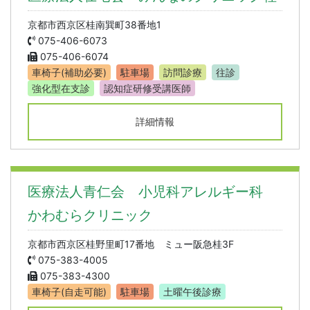
京都市西京区桂南巽町38番地1
075-406-6073
075-406-6074
車椅子(補助必要)
駐車場
訪問診療
往診
強化型在支診
認知症研修受講医師
詳細情報
医療法人青仁会 小児科アレルギー科
かわむらクリニック
京都市西京区桂野里町17番地 ミュー阪急桂3F
075-383-4005
075-383-4300
車椅子(自走可能)
駐車場
土曜午後診療