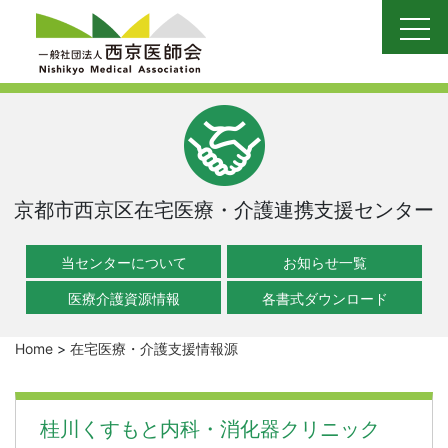
Skip
to
content
京都市西京区在宅医療・介護連携支援センター
当センターについて
お知らせ一覧
医療介護資源情報
各書式ダウンロード
Home
>
在宅医療・介護支援情報源
桂川くすもと内科・消化器クリニック