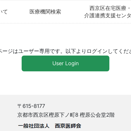
西京区在宅医療
いて
医療機関検索
介護連携支援セン
ページはユーザー専用です。以下よりログインしてくだ
User Login
〒615-8177
京都市西京区樫原下ノ町8 樫原公会堂2階