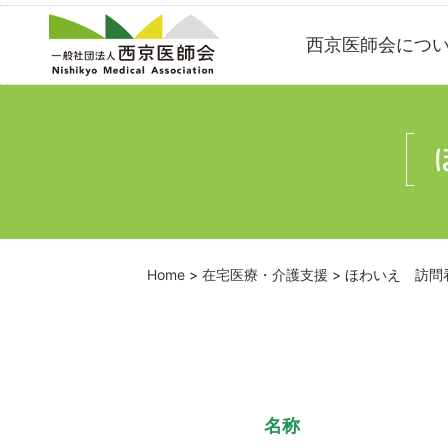
Skip
西京医師会につ
to
content
Home
>
在宅医療・介護支援
>
ほわいえ 訪問
名称