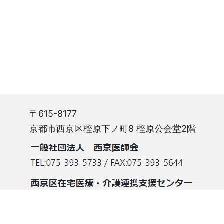
〒615-8177
京都市西京区樫原下ノ町8 樫原公会堂2階
Copyright(C) 2026 Nishikyo Medical Association. All Right Reserved.