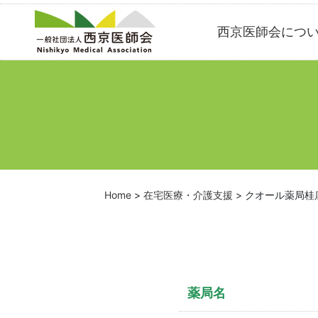
Skip
西京医師会につ
to
content
Home
>
在宅医療・介護支援
>
クオール薬局桂
薬局名