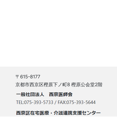
〒615-8177
京都市西京区樫原下ノ町8 樫原公会堂2階