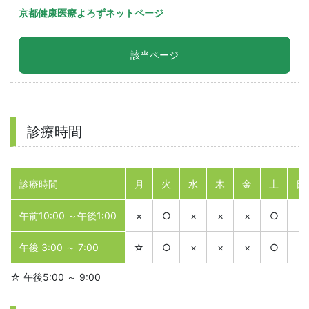
京都健康医療よろずネットページ
該当ページ
診療時間
診療時間
月
火
水
木
金
土
日
午前10:00 ～午後1:00
×
○
×
×
×
○
×
午後 3:00 ～ 7:00
☆
○
×
×
×
○
×
☆ 午後5:00 ～ 9:00