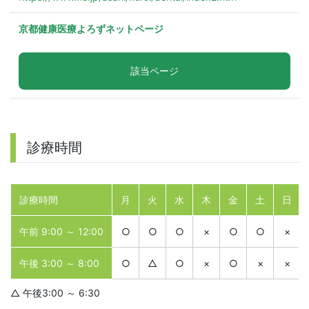
京都健康医療よろずネットページ
該当ページ
診療時間
診療時間
月
火
水
木
金
土
日
午前 9:00 ～ 12:00
○
○
○
×
○
○
×
午後 3:00 ～ 8:00
○
△
○
×
○
×
×
△ 午後3:00 ～ 6:30