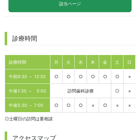
該当ページ
診療時間
診療時間
月
火
水
木
金
土
日
午前9:30 ～ 12:30
○
○
○
○
○
○
×
午後1:30 ～ 5:00
訪問歯科診療
◎
×
午後5:30 ～ 7:00
○
○
○
×
○
×
×
◎土曜日の訪問は要相談
アクセスマップ