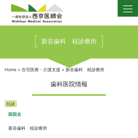
Skip
to
content
新谷歯科 桂診療所
Home
>
在宅医療・介護支援
>
新谷歯科 桂診療所
歯科医院情報
往診
医院名
新谷歯科 桂診療所