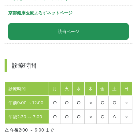
京都健康医療よろずネットページ
該当ページ
診療時間
診療時間
月
火
水
木
金
土
日
午前9:00 ～12:00
○
○
○
×
○
○
×
午後2:30 ～ 7:00
○
○
○
×
○
△
×
△ 午後2:00 ～ 6:00 まで