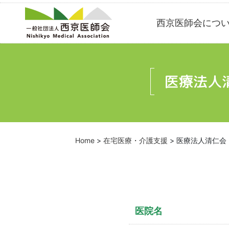
Skip
西京医師会につ
to
content
医療法人
Home
>
在宅医療・介護支援
>
医療法人清仁会
医院名