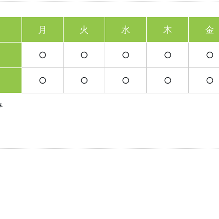
月
火
水
木
金
○
○
○
○
○
○
○
○
○
○
み