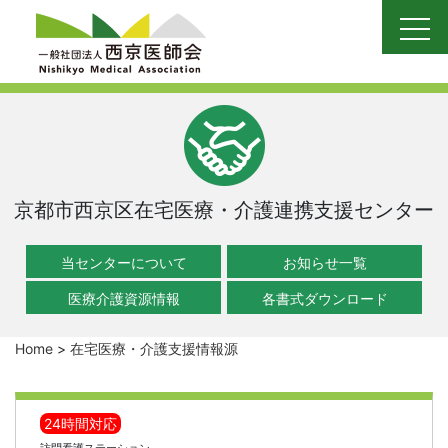
Skip
to
content
京都市西京区在宅医療・介護連携支援センター
当センターについて
お知らせ一覧
医療介護資源情報
各書式ダウンロード
Home
>
在宅医療・介護支援情報源
24時間対応