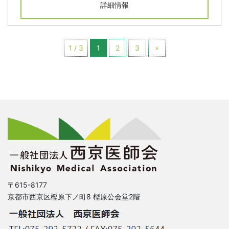
詳細情報
1 / 3
1
2
3
»
〒615-8177
京都市西京区樫原下ノ町8 樫原公会堂2階