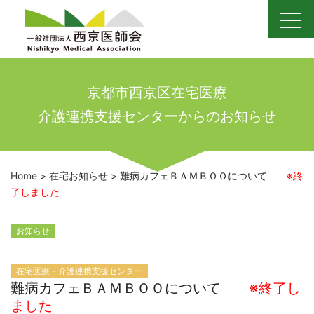
Skip
to
content
京都市西京区在宅医療
介護連携支援センターからのお知らせ
Home
>
在宅お知らせ
>
難病カフェＢＡＭＢＯＯについて
※終
了しました
お知らせ
在宅医療・介護連携支援センター
難病カフェＢＡＭＢＯＯについて
※終了し
ました