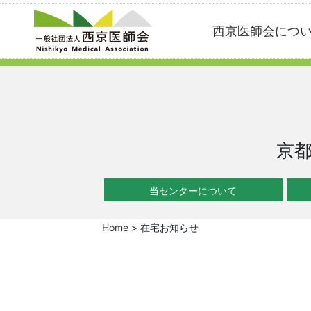
Skip
西京医師会につ
to
content
京
当センターについて
Home
>
在宅お知らせ