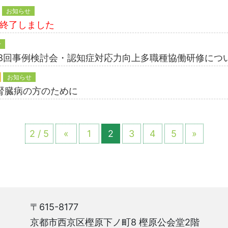
お知らせ
※終了しました
せ
28回事例検討会・認知症対応力向上多職種協働研修
お知らせ
性腎臓病の方のために
2 / 5
«
1
2
3
4
5
»
〒615-8177
京都市西京区樫原下ノ町8 樫原公会堂2階